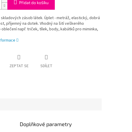
Přidat do košíku
skladových zásob látek. Úplet - metráž, elastický, dobrá
t, příjemný na dotek. Vhodný na šití veškerého
oblečení např. triček, tílek, body, kabátků pro miminka,
informace
ZEPTAT SE
SDÍLET
Doplňkové parametry