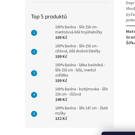
Dopr
Vhod
pyža
Top 5 produktů
jede
═══
100% Bavlna - šíře 150 cm -
Mate
mentolová-bílé trojúhelníčky
Gra
109 Kč
Šířk
100% Bavlna - šíře 150 cm -
cihlová, bílé drobné lístečky
109 Kč
100% Bavlna - látka bavlněná -
šíře 150 cm - bílá, mentol
zvířátka
109 Kč
100% Bavlna - kostýmovka - šíře
150 cm - růžová
249 Kč
100% Bavlna - šíře 147 cm - žluté
myšky
132 Kč
Z