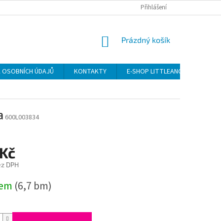
Přihlášení
NÁKUPNÍ
Prázdný košík
KOŠÍK
 OSOBNÍCH ÚDAJŮ
KONTAKTY
E-SHOP LITTLEANGEL
a
600L003834
 Kč
ez DPH
dem
(6,7 bm)