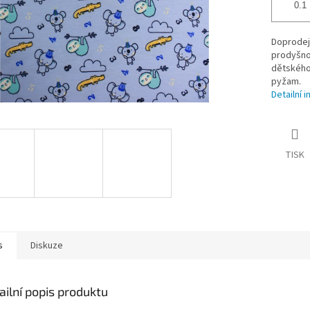
Doprodej 
prodyšnos
dětského 
pyžam.
Detailní 
TISK
s
Diskuze
ailní popis produktu