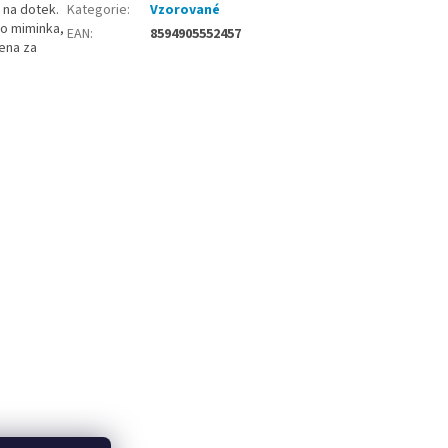
 na dotek.
Kategorie
:
Vzorované
ro miminka,
EAN
:
8594905552457
dena za