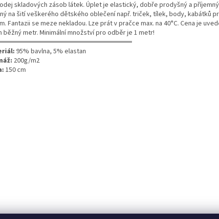
odej skladových zásob látek. Úplet je elastický, dobře prodyšný a příjemný
ný na šití veškerého dětského oblečení např. triček, tílek, body, kabátků p
m. Fantazii se meze nekladou. Lze prát v pračce max. na 40°C. Cena je uve
n běžný metr. Minimální množství pro odběr je 1 metr!
═══════════════════════════
riál:
95% bavlna, 5% elastan
máž:
200g/m2
a:
150 cm