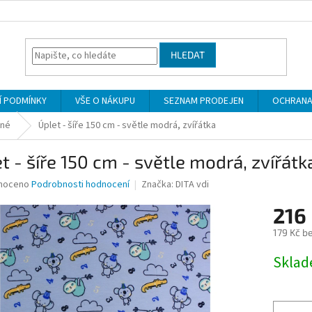
HLEDAT
 PODMÍNKY
VŠE O NÁKUPU
SEZNAM PRODEJEN
OCHRANA
ané
Úplet - šíře 150 cm - světle modrá, zvířátka
t - šíře 150 cm - světle modrá, zvířátk
né
noceno
Podrobnosti hodnocení
Značka:
DITA vdi
ní
216
u
179 Kč b
Měrná
Skla
cena:
ek.