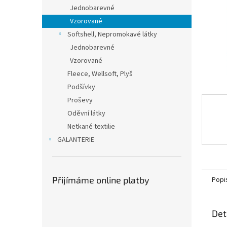
n
Jednobarevné
e
Vzorované
l
Softshell, Nepromokavé látky
Jednobarevné
Vzorované
Fleece, Wellsoft, Plyš
Podšívky
Proševy
Oděvní látky
Netkané textilie
GALANTERIE
Přijímáme online platby
Popi
Det