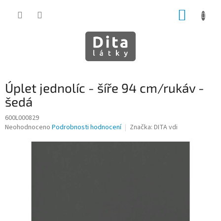
Přejít
NÁKUP
na
obsah
KOŠÍK
Úplet jednolíc - šíře 94 cm/rukáv -
šedá
600L000829
Průměrné
Neohodnoceno
Podrobnosti hodnocení
Značka:
DITA vdi
hodnocení
produktu
je
0,0
z
5
hvězdiček.