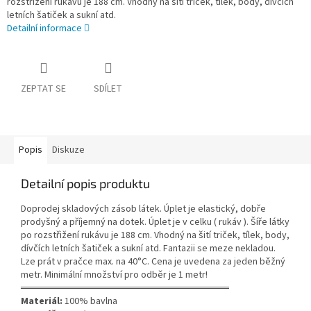
rozstřižení rukávu je 188 cm. Vhodný na šití triček, tílek, body, dívčích
letních šatiček a sukní atd.
Detailní informace
ZEPTAT SE
SDÍLET
Popis
Diskuze
Detailní popis produktu
Doprodej skladových zásob látek. Úplet je elastický, dobře
prodyšný a příjemný na dotek. Úplet je v celku ( rukáv ). Šíře látky
po rozstřižení rukávu je 188 cm. Vhodný na šití triček, tílek, body,
dívčích letních šatiček a sukní atd. Fantazii se meze nekladou.
Lze prát v pračce max. na 40°C. Cena je uvedena za jeden běžný
metr. Minimální množství pro odběr je 1 metr!
══════════════════════════════
Materiál:
100% bavlna