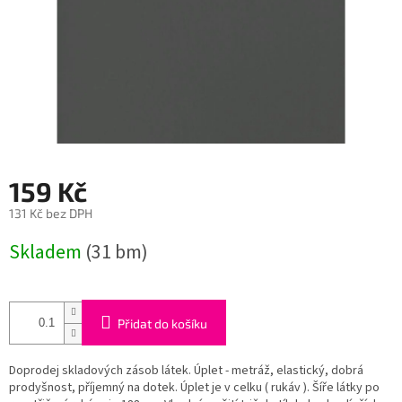
159 Kč
131 Kč bez DPH
Měrná
Skladem
(31 bm)
cena:
Přidat do košíku
Doprodej skladových zásob látek. Úplet - metráž, elastický, dobrá
prodyšnost, příjemný na dotek. Úplet je v celku ( rukáv ). Šíře látky po