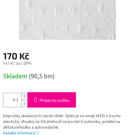
170 Kč
141 Kč bez DPH
Měrná
Skladem
(90,5 bm)
cena:
Přidat do košíku
Doprodej skladových zásob látek. Úplet je na omak těžší a trochu
elastický. Vhodný na šití přehozů na postel či pohovku, potahů na
dětská křesílka a autosedaček.
Detailní informace