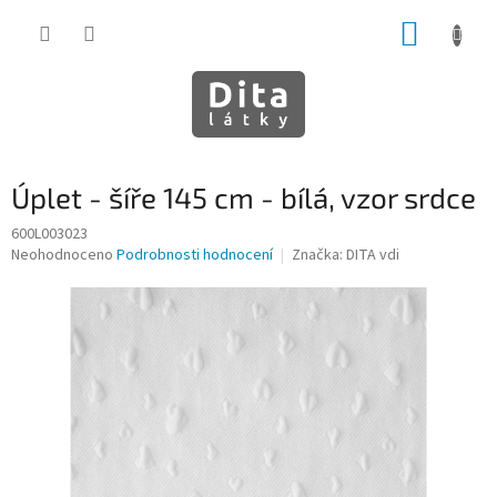
Přejít
NÁKUP
na
obsah
KOŠÍK
Úplet - šíře 145 cm - bílá, vzor srdce
600L003023
Průměrné
Neohodnoceno
Podrobnosti hodnocení
Značka:
DITA vdi
hodnocení
produktu
je
0,0
z
5
hvězdiček.