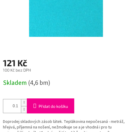
121 Kč
100 Kč bez DPH
Měrná
Skladem
(4,6 bm)
cena:
Přidat do košíku
Doprodej skladových zásob látek. Teplákovina nepočesaná - metráž,
hřejivá, příjemná na nošení, nežmolkuje se a je vhodná i pro tu