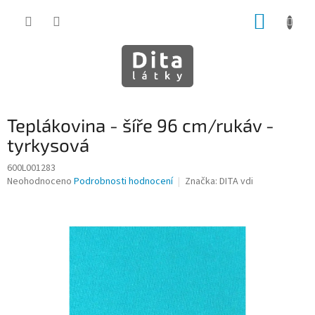
Přejít
NÁKUP
na
obsah
KOŠÍK
Teplákovina - šíře 96 cm/rukáv -
tyrkysová
600L001283
Průměrné
Neohodnoceno
Podrobnosti hodnocení
Značka:
DITA vdi
hodnocení
produktu
je
0,0
z
5
hvězdiček.