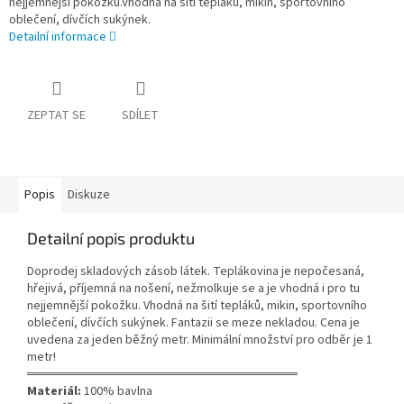
nejjemnější pokožku.Vhodná na šití tepláků, mikin, sportovního
oblečení, dívčích sukýnek.
Detailní informace
ZEPTAT SE
SDÍLET
Popis
Diskuze
Detailní popis produktu
Doprodej skladových zásob látek. Teplákovina je nepočesaná,
hřejivá, příjemná na nošení, nežmolkuje se a je vhodná i pro tu
nejjemnější pokožku. Vhodná na šití tepláků, mikin, sportovního
oblečení, dívčích sukýnek. Fantazii se meze nekladou. Cena je
uvedena za jeden běžný metr. Minimální množství pro odběr je 1
metr!
══════════════════════════════
Materiál:
100% bavlna