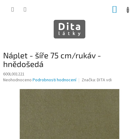
Přejít
NÁKUP
na
obsah
KOŠÍK
Náplet - šíře 75 cm/rukáv -
hnědošedá
600L001221
Průměrné
Neohodnoceno
Podrobnosti hodnocení
Značka:
DITA vdi
hodnocení
produktu
je
0,0
z
5
hvězdiček.