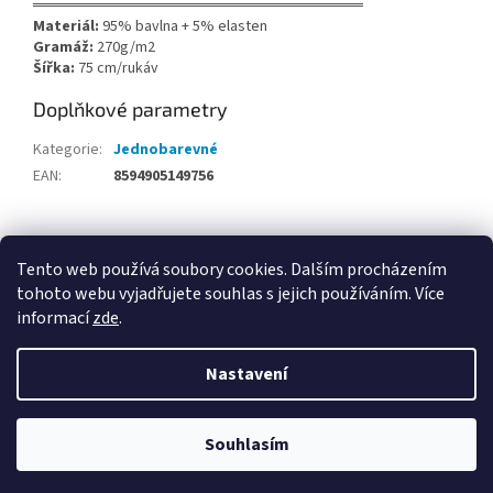
══════════════════════════════
Materiál:
95% bavlna + 5% elasten
Gramáž:
270g/m2
Šířka:
75 cm/rukáv
Doplňkové parametry
Kategorie
:
Jednobarevné
EAN
:
8594905149756
Z
á
Tento web používá soubory cookies. Dalším procházením
DITA.cz
p
tohoto webu vyjadřujete souhlas s jejich používáním. Více
a
informací
zde
.
t
í
Nastavení
Vytvořil Shoptet
Souhlasím
Copyright 2026
Dita látky
. Všechna práva vyhrazena.