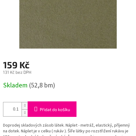
159 Kč
131 Kč bez DPH
Měrná
Skladem
(52,8 bm)
cena:
Přidat do košíku
Doprodej skladových zásob látek. Náplet - metráž, elastický, příjemný
na dotek. Náplet je v celku ( rukáv ). Šíře látky po rozstřižení rukávu je