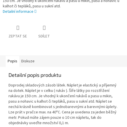
150 cm. Je vhodný k ukončení rukávů a pasu u mikin, pasu a nohavic u
kalhot či tepláků, pasu u sukní atd.
Detailní informace
ZEPTAT SE
SDÍLET
Popis
Diskuze
Detailní popis produktu
Doprodej skladových zásob látek. Náplet je elastický a příjemný
na dotek. Náplet je v celku ( rukáv ). Šíře látky po rozstřižení
rukávu je 150 cm. Je vhodný k ukončení rukávů a pasu u mikin,
pasu a nohavic u kalhot či tepláků, pasu u sukní atd. Náplet se
nechá krásně kombinovat s jednobarevnými a barevnými úplety.
Lze prát v pračce max. na 40°C. Cena je uvedena za jeden běžný
metr. Pokud máte zájem pouze o 10 cm nápletu, tak do
objednávky uveďte množství 0,1 m.