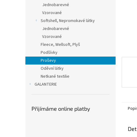
n
Jednobarevné
e
Vzorované
l
Softshell, Nepromokavé látky
Jednobarevné
Vzorované
Fleece, Wellsoft, Plyš
Podšívky
Proševy
Oděvní látky
Netkané textilie
GALANTERIE
Přijímáme online platby
Popi
Det