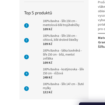
Proš
vlákn
obleč
Top 5 produktů
vysok
vyba
100% Bavlna - šíře 150 cm -
pota
mentolová-bílé trojúhelníčky
pro o
109 Kč
═══
100% Bavlna - šíře 150 cm -
Mate
cihlová, bílé drobné lístečky
Gra
109 Kč
Šířk
100% Bavlna - látka bavlněná -
šíře 150 cm - bílá, mentol
zvířátka
109 Kč
100% Bavlna - kostýmovka - šíře
150 cm - růžová
249 Kč
100% Bavlna - šíře 147 cm - žluté
myšky
132 Kč
Z