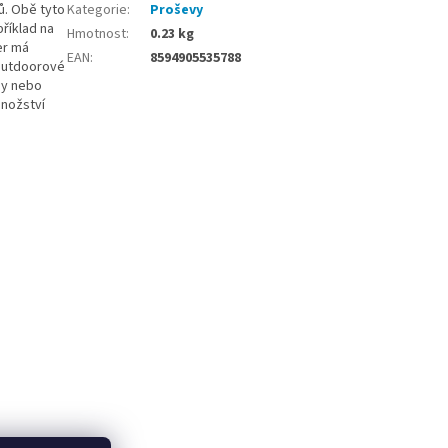
ů. Obě tyto
Kategorie
:
Proševy
příklad na
Hmotnost
:
0.23 kg
er má
EAN
:
8594905535788
o outdoorové
sy nebo
množství