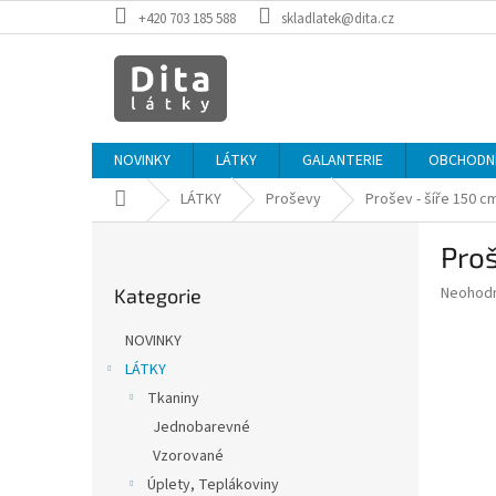
Přejít
+420 703 185 588
skladlatek@dita.cz
na
obsah
NOVINKY
LÁTKY
GALANTERIE
OBCHODNÍ
Domů
LÁTKY
Proševy
Prošev - šíře 150 c
P
Proš
o
Přeskočit
s
Průměr
Neohod
Kategorie
kategorie
t
hodnoce
r
produkt
NOVINKY
a
je
LÁTKY
0,0
n
z
Tkaniny
n
5
í
Jednobarevné
hvězdič
p
Vzorované
a
Úplety, Teplákoviny