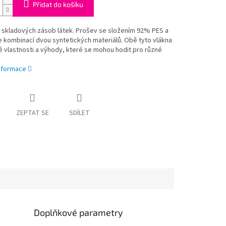
Přidat do košíku
 skladových zásob látek. Prošev se složením 92% PES a
 kombinací dvou syntetických materiálů. Obě tyto vlákna
é vlastnosti a výhody, které se mohou hodit pro různé
informace
ZEPTAT SE
SDÍLET
Doplňkové parametry