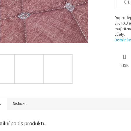
Doprodej
8% PAD je
mají různ
účely.
Detailní 
TISK
s
Diskuze
ailní popis produktu