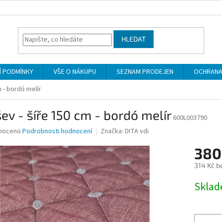
HLEDAT
 PODMÍNKY
VŠE O NÁKUPU
SEZNAM PRODEJEN
OCHRANA
m - bordó melír
ev - šíře 150 cm - bordó melír
600L003790
né
noceno
Podrobnosti hodnocení
Značka:
DITA vdi
ní
380
u
314 Kč b
Měrná
Skla
cena:
ek.