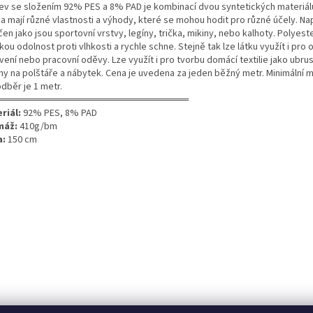
ev se složením 92% PES a 8% PAD je kombinací dvou syntetických materiál
a mají různé vlastnosti a výhody, které se mohou hodit pro různé účely. Na
en jako jsou sportovní vrstvy, legíny, trička, mikiny, nebo kalhoty. Polyest
ou odolnost proti vlhkosti a rychle schne. Stejně tak lze látku využít i pr
vení nebo pracovní oděvy. Lze využít i pro tvorbu domácí textilie jako ubru
hy na polštáře a nábytek. Cena je uvedena za jeden běžný metr. Minimální 
dběr je 1 metr.
═══════════════════════════
riál:
92% PES, 8% PAD
máž:
410g/bm
a:
150 cm