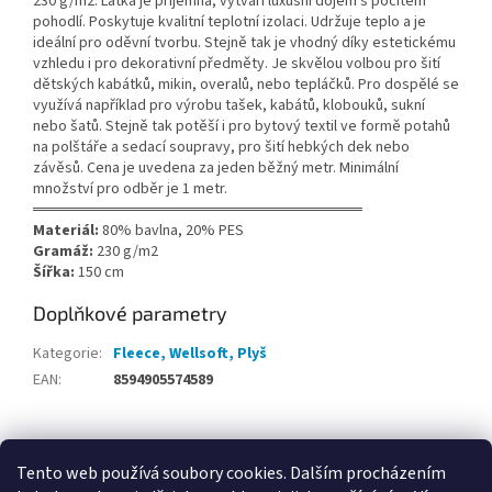
230 g/m2. Látka je příjemná, vytváří luxusní dojem s pocitem
pohodlí. Poskytuje kvalitní teplotní izolaci. Udržuje teplo a je
ideální pro oděvní tvorbu. Stejně tak je vhodný díky estetickému
vzhledu i pro dekorativní předměty. Je skvělou volbou pro šití
dětských kabátků, mikin, overalů, nebo tepláčků. Pro dospělé se
využívá například pro výrobu tašek, kabátů, klobouků, sukní
nebo šatů. Stejně tak potěší i pro bytový textil ve formě potahů
na polštáře a sedací soupravy, pro šití hebkých dek nebo
závěsů. Cena je uvedena za jeden běžný metr. Minimální
množství pro odběr je 1 metr.
══════════════════════════════
Materiál:
80% bavlna, 20% PES
Gramáž:
230 g/m2
Šířka:
150 cm
Doplňkové parametry
Kategorie
:
Fleece, Wellsoft, Plyš
EAN
:
8594905574589
Z
á
Tento web používá soubory cookies. Dalším procházením
DITA.cz