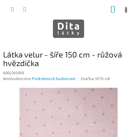
Přejít
NÁKUP
na
obsah
KOŠÍK
Látka velur - šíře 150 cm - růžová
hvězdička
600L003958
Průměrné
Neohodnoceno
Podrobnosti hodnocení
Značka:
DITA vdi
hodnocení
produktu
je
0,0
z
5
hvězdiček.