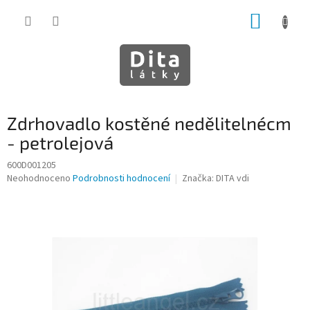
Přejít
NÁKUP
na
obsah
KOŠÍK
Zdrhovadlo kostěné nedělitelnécm
- petrolejová
600D001205
Průměrné
Neohodnoceno
Podrobnosti hodnocení
Značka:
DITA vdi
hodnocení
produktu
je
0,0
z
5
hvězdiček.