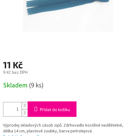
11 Kč
9 Kč bez DPH
Měrná
Skladem
(9 ks)
cena:
Přidat do košíku
Výprodej skladových zásob zipů. Zdrhovadlo kostěné nedělitelné,
délka 14 cm, plastové zoubky, barva petrolejová.